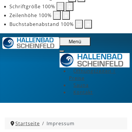
Schriftgröße
100
%
Zeilenhöhe
100
%
Buchstabenabstand
100
%
Menü
Öffnungszeiten |
Preise
Sauna
Kontakt
Startseite
Impressum